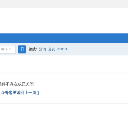
热搜:
活动
交友
discuz
帖子
搜
索
插件不存在或已关闭
[ 点击这里返回上一页 ]