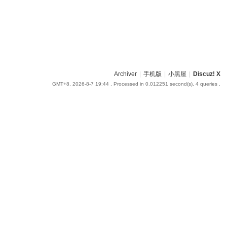
Archiver
|
手机版
|
小黑屋
|
Discuz! X
GMT+8, 2026-8-7 19:44
, Processed in 0.012251 second(s), 4 queries .