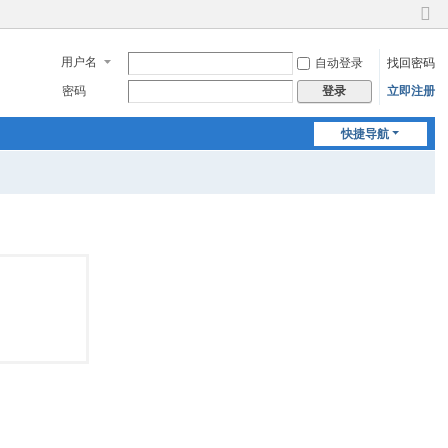
切
换
用户名
自动登录
找回密码
到
窄
密码
立即注册
登录
版
快捷导航